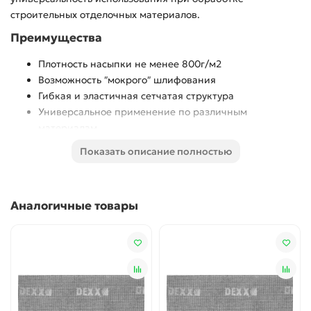
строительных отделочных материалов.
Преимущества
Плотность насыпки не менее 800г/м2
Возможность ″мокрого″ шлифования
Гибкая и эластичная сетчатая структура
Универсальное применение по различным
материалам
Возможность применения на ПШМ
Показать описание полностью
Использование
Главным преимуществом шлифовальных водостойких
Аналогичные товары
сеток DEXX являются их высокая производительность и
универсальность использования при обработке
строительных отделочных материалов.