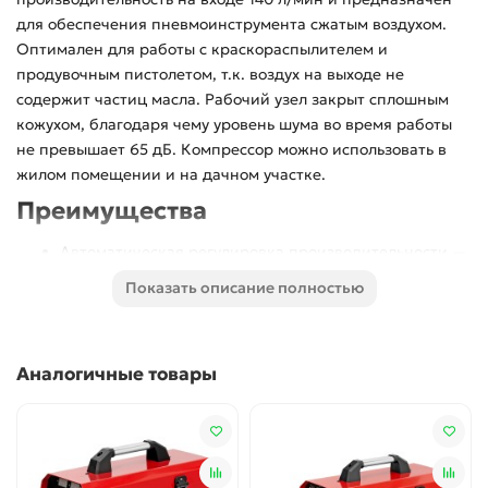
для обеспечения пневмоинструмента сжатым воздухом.
Оптимален для работы с краскораспылителем и
продувочным пистолетом, т.к. воздух на выходе не
содержит частиц масла. Рабочий узел закрыт сплошным
кожухом, благодаря чему уровень шума во время работы
не превышает 65 дБ. Компрессор можно использовать в
жилом помещении и на дачном участке.
Преимущества
Автоматическая регулировка производительности —
прессостат останавливает работу компрессора, как
Показать описание полностью
только давление в ресивере достигает 8 бар, а при
его падении ниже 6 бар снова запускает двигатель.
Безопасная эксплуатация — производитель
Аналогичные товары
предусмотрел клапан сброса избыточного давления.
Удобный контроль давления в ресивере — на
компрессор установлен механический манометр,
«смотрящий» вверх, поэтому для снятия показаний
не нужно присаживаться.