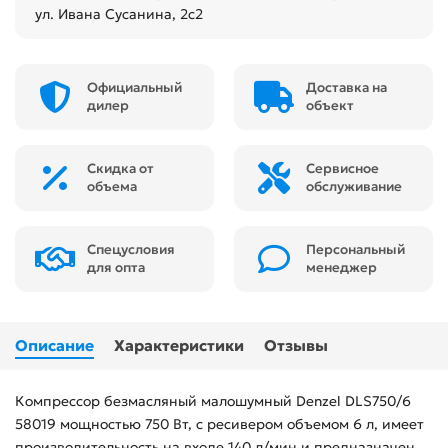
ул. Ивана Сусанина, 2с2
Официальный
Доставка на
дилер
объект
Скидка от
Сервисное
объема
обслуживание
Спецусловия
Персональный
для опта
менеджер
Описание
Характеристики
Отзывы
Компрессор безмасляный малошумный Denzel DLS750/6
58019 мощностью 750 Вт, с ресивером объемом 6 л, имеет
производительность на входе 140 л/мин и предназначен