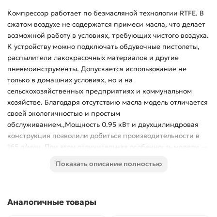
Компрессор работает по безмасляной технологии RTFE. В
сжатом воздухе не содержатся примеси масла, что делает
возможной работу в условиях, требующих чистого воздуха.
К устройству можно подключать обдувочные пистолеты,
распылители лакокрасочных материалов и другие
пневмоинструменты. Допускается использование не
только в домашних условиях, но и на
сельскохозяйственных предприятиях и коммунальном
хозяйстве. Благодаря отсутствию масла модель отличается
своей экологичностью и простым
обслуживанием.,Мощность 0.95 кВт и двухцилиндровая
конструкция позволили добиться производительности в
165 л/мин. При этом отличительная особенность модели —
это низкий уровень шума. Окружающие не ощутят
Показать описание полностью
дискомфорта от работающей установки благодаря
наличию двух цилиндров и невысоким оборотам мотора
(1400 об/мин).
Аналогичные товары
Преимущества