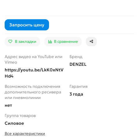
Запросить цену
В закладки
В сравнение
Адрес видео на YouTube или
Бренд
Vimeo
DENZEL
https://youtu.be/LkK0xNtV
Hd4
Возможность подключения
Гарантия
дополнительного ресивера
3 года
или пневмолинии
нет
Группа товаров
Силовое
Все характеристики