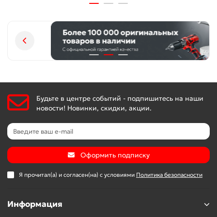
повышается износоустойчивость основных узлов и
улучшается теплоотвод.
Встроенная тепловая защита — работа устройства
останавливается при нагреве двигателя выше
допустимой температуры, что повышает
долговечность компрессора и обеспечивает
пожаробезопасность.
Автоматический запуск — если давление упадет
ниже 6 атмосфер, система самостоятельно
Будьте в центре событий - подпишитесь на наши
возобновит работу, таким образом обеспечивается
новости! Новинки, скидки, акции.
давление в диапазоне 6-8 бар.
Наличие транспортировочных колес и ручки —
перемещать изделие очень просто, не составит
труда даже перевозка на большие расстояния.
Оформить подписку
Безопасность и высокая устойчивость — резиновые
ножки гасят вибрации и удерживают компрессор на
Я прочитал(а) и согласен(на) с условиями
Политика безопасности
месте в процессе работы.
Повышенная ударопрочность — корпус полностью
Информация
изготовлен из металла (в том числе корпус фильтра),
поэтому его трудно повредить.