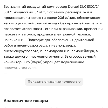
Безмасляный воздушный компрессор Denzel DLC1300/24
58171 мощностью 1,3 кВт, с объемом ресивера 24 л и
производительностью на входе 206 л/мин, обеспечивает
на выходе чистый сжатый воздух без примесей масла, что
позволяет использовать его при окрашивании, креплении
паркета и вагонки, продувке электронной техники,
накачке шин. Подходит для обеспечения длительной
работы пневмоаэрографа, пневмогравера,
пневмошуруповерта, пневмодрели и пневмонейлера, а
также другого пневмоинструмента. Быстроразъемный
коннектор Euro (Rapid) упрощает подключение
пневмомагистрали.
Преимущества
Показать описание полностью
Термозащита — предохранитель останавливает
работу двигателя при перегреве, что увеличивает
срок службы компрессора.
Аналогичные товары
Защита по току — в случае перегрузки двигатель
отключается для предотвращения поломки.