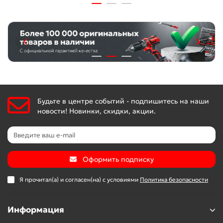
Отсутствие масла — компрессор не нуждается в
постоянном техническом обслуживании.
Накладки на ножках — компрессор отличается
устойчивостью и не испытывает повышенных
вибраций во время работы.
Мобильность — компрессор, оснащенный ручкой и
колесами, весит 22,6 кг, что упрощает его
транспортировку.
Расширенная 3-летняя гарантия — надежность
Будьте в центре событий - подпишитесь на наши
компрессора подтверждена производителем.
новости! Новинки, скидки, акции.
Оформить подписку
Я прочитал(а) и согласен(на) с условиями
Политика безопасности
Информация