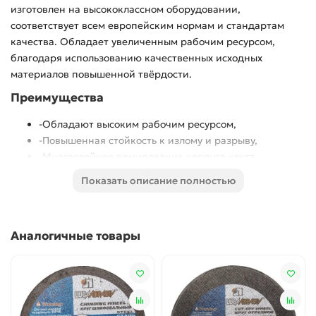
изготовлен на высококлассном оборудовании,
соответствует всем европейским нормам и стандартам
качества. Обладает увеличенным рабочим ресурсом,
благодаря использованию качественных исходных
материалов повышенной твёрдости.
Преимущества
-Обладают высоким рабочим ресурсом,
-Повышенная стойкость к излому и разрыву,
-Многослойное армирование корпуса круга
усиливающими полиамидными сетками.,
Показать описание полностью
-Изготовлены по стандартам Европейского
объединения безопасности абразивов - ″OSA″,
Повышенная стойкость к излому и разрыву
Аналогичные товары
Многослойное армирование корпуса круга
усиливающими полиамидными сетками.
Изготовлены по стандартам Европейского
объединения безопасности абразивов - ″OSA″
Использование