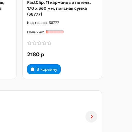
ль,
FastClip, 11 карманов и петель,
FastClip,
а
170 х 360 мм, поясная сумка
150 х 19
(38777)
(38778)
38777
2180 р
2020 р
В корзину
В ко