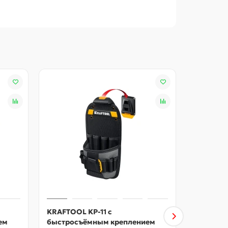
KRAFTOOL KP-11 с
KRAFTOO
ем
быстросъёмным креплением
быстрос