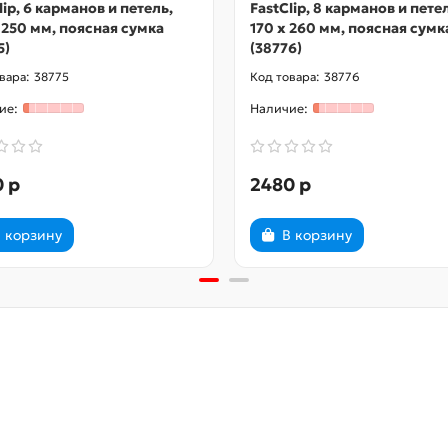
lip, 6 карманов и петель,
FastClip, 8 карманов и пете
 250 мм, поясная сумка
170 х 260 мм, поясная сумк
5)
(38776)
38775
38776
 р
2480 р
 корзину
В корзину