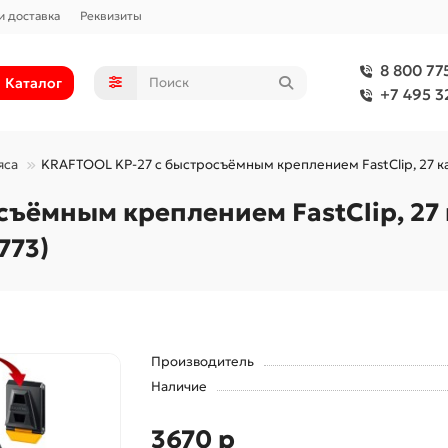
и доставка
Реквизиты
8 800 77
Каталог
+7 495 3
яса
KRAFTOOL KP-27 с быстросъёмным креплением FastClip, 27 кар
ъёмным креплением FastClip, 27 
773)
Производитель
Наличие
3670 р