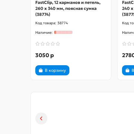
FastClip, 12 карманов и петель,
FastC
260 х 340 мм, поясная сумка
240 х
(38774)
(3877
38774
3050 р
2780
В корзину
В