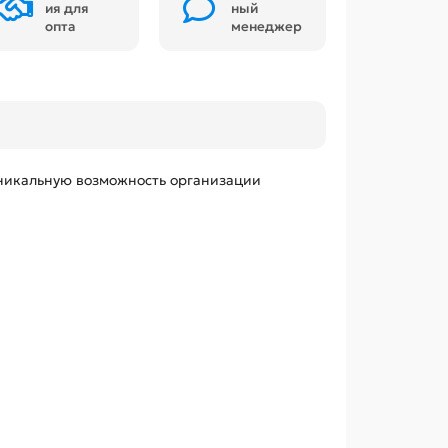
ия для
ный
опта
менеджер
никальную возможность организации