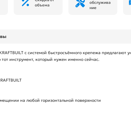
обслужива
объема
ние
ывы
KRAFTBUILT с системой быстросъёмного крепежа предлагают у
о тот инструмент, который нужен именно сейчас.
KRAFTBUILT
змещении на любой горизонтальной поверхности