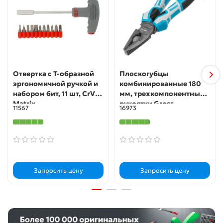
Комфортная работа — двухкомпонентная Т-образная
рукоятка эргономичной формы имеет
антискользящую поверхность.
Удобное хранение и транспортировка — набор
упакован в пластиковый кейс.
Отвертка с Т-образной
Плоскогубцы
эргономичной ручкой и
комбинированные 180
набором бит, 11 шт, CrV
мм, трехкомпонентные
Matrix
рукоятки Gross
11567
16973
Запросить цену
Запросить цену