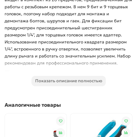
работы с резьбовым крепежом. В нем 9 бит и 9 торцевых
головок, поэтому набор подходит для монтажа и
демонтажа болтов, шурупов и гаек. Для фиксации бит
предусмотрен присоединительный шестигранник
размером 1/4", для торцевых головок имеется адаптер.
Использование присоединительного квадрата размером
1/4", встроенного в ручку отвертки, позволяет увеличить
длину рычага и работать со значительным усилием. Набор
рекомендован для профессионального применения.
Преимущества
Показать описание полностью
Прочность и долговечность — насадки изготовлены
из хромованадиевой стали.
Встроенный магнит — можно направлять отвертку с
Аналогичные товары
крепежом одной рукой, придерживая другой
закрепляемую деталь.
Защита от разрушения — стержень отвертки
хромирован для предотвращения образования
коррозии.