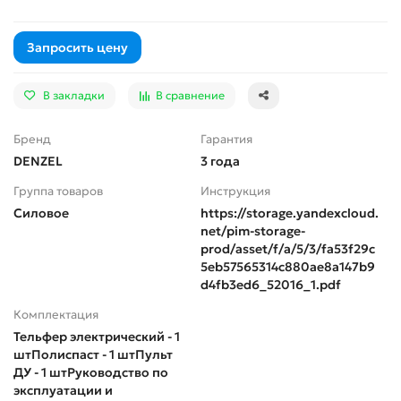
Запросить цену
В закладки
В сравнение
Бренд
Гарантия
DENZEL
3 года
Группа товаров
Инструкция
Силовое
https://storage.yandexcloud.
net/pim-storage-
prod/asset/f/a/5/3/fa53f29c
5eb57565314c880ae8a147b9
d4fb3ed6_52016_1.pdf
Комплектация
Тельфер электрический - 1
штПолиспаст - 1 штПульт
ДУ - 1 штРуководство по
эксплуатации и