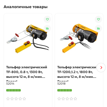
допускает самопроизвольного разматывания троса.
Аналогичные товары
Функция автоматической остановки — тельфер
отключается при превышении допустимого веса
груза или высоты подъема.
Возможность экстренного торможения — кнопка
аварийной остановки позволяет моментально
прекратить работу при необходимости.
Надежная фиксация груза — на крюке имеется
предохранительная скоба.
Продуманная конструкция — благодаря
специальному навесу крюк всегда находится в
вертикальном положении.
Тельфер электрический
Тельфер электрический
Прочный трос — он изготовлен из стали, а его
TF-800, 0.8 т, 1300 Вт,
TF-1200,1.2 т, 1800 Вт,
толщина составляет 5,6 мм.
высота 12 м, 8 м/мин
высота 12 м, 8 м/мин
Удобная эксплуатация — управление осуществляется
Denzel
Denzel
52014
52018
с выносного пульта.
Быстрый монтаж — в комплект входит набор
крепежей для установки тельфера.
Гарантия 3 года — надежность оборудования
подтверждена производителем.