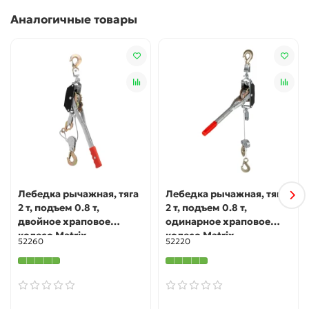
допускает самопроизвольного разматывания троса.
Аналогичные товары
Функция автоматической остановки — тельфер
отключается при превышении допустимого веса
груза или высоты подъема.
Возможность экстренного торможения — кнопка
аварийной остановки позволяет моментально
прекратить работу при необходимости.
Надежная фиксация груза — на крюке имеется
предохранительная скоба.
Продуманная конструкция — благодаря
специальному навесу крюк всегда находится в
вертикальном положении.
Лебедка рычажная, тяга
Лебедка рычажная, тяга
Прочный трос — он изготовлен из стали, а его
2 т, подъем 0.8 т,
2 т, подъем 0.8 т,
толщина составляет 6 мм.
двойное храповое
одинарное храповое
Удобная эксплуатация — управление осуществляется
колесо Matrix
колесо Matrix
52260
52220
с выносного пульта.
Быстрый монтаж — в комплект входит набор
крепежей для установки тельфера.
Гарантия 3 года — надежность оборудования
подтверждена производителем.