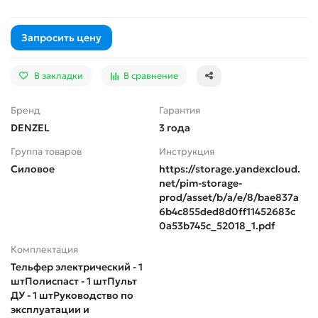
Запросить цену
В закладки
В сравнение
Бренд
Гарантия
DENZEL
3 года
Группа товаров
Инструкция
Силовое
https://storage.yandexcloud.
net/pim-storage-
prod/asset/b/a/e/8/bae837a
6b4c855ded8d0ff11452683c
0a53b745c_52018_1.pdf
Комплектация
Тельфер электрический - 1
штПолиспаст - 1 штПульт
ДУ - 1 штРуководство по
эксплуатации и