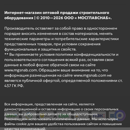
Интернет-магазин оптовой продажи строительного
Для эффективной теплоизоляции приборов использован
оборудования | © 2010—2026 ООО « МОСГЛАВСНАБ».
22-миллиметровый слой вспененного полиуретана (CFC-
Производитель оставляет за собой право в одностороннем
Free) - экологически чистого материала, который
порядке вносить изменения в состав материалов, менять
заполняется по особой технологии под высоким
технические параметры и потребительские характеристики
давлением. Он безопасен для окружающей среды и
представленных товарах, при условии сохранения
функциональных и защитных свойств.
здоровья людей, обладает прекрасными
** Вы принимаете условия политики конфиденциальности и
теплоизолирующими свойствами и сводит тепловые
пользовательского соглашения всякий раз, оставляя свои
потери и высокие энергозатраты к минимуму.
данные в любой форме обратной связи на сайте
www.mgsnab.com. Обращаем ваше внимание на то, что
информация размещенная на сайте www.mgsnab.com не
является публичной офертой, определяемой положениями ст.
Настоящее европейское качество, основанное на
437 ГК РФ.
современных технологиях, совершенный дизайн
водонагревателя и высокий уровень безопасности
Вся информация, представленная на сайте, является
обеспечивает возможность надежной и стабильной
демонстрационной и оставляя информацию о своих персональных
работы.
данных, вы добровольно делаете их общедоступными.
Рекомендуем использовать обезличенные данные. Мы используем
файлы cookie для вашего удобства пользования сайтом и повышения
качества рекомендаций.
Подробнее