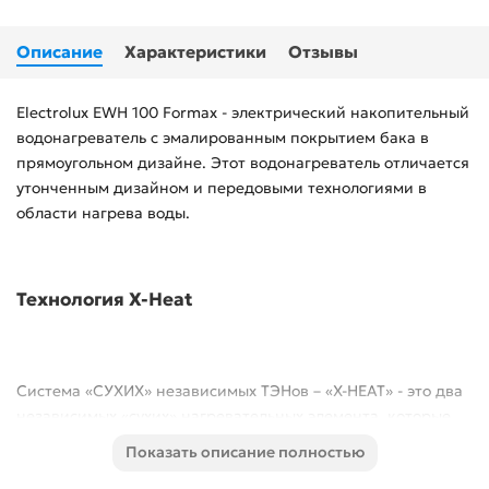
Описание
Характеристики
Отзывы
Electrolux EWH 100 Formax - электрический накопительный
водонагреватель с эмалированным покрытием бака в
прямоугольном дизайне. Этот водонагреватель отличается
утонченным дизайном и передовыми технологиями в
области нагрева воды.
Технология X-Heat
Cистема «СУХИХ» независимых ТЭНов – «X-HEAT» - это два
независимых «сухих» нагревательных элемента, которые
не имеют прямого контакта с водой. ТЭНы располагаются
Показать описание полностью
в специальных металлических кожухах, закрепленных на