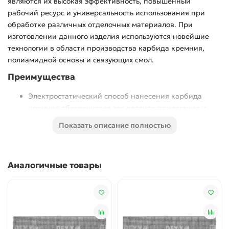
являются их высокая эффективность, повышенный
рабочий ресурс и универсальность использования при
обработке различных отделочных материалов. При
изготовлении данного изделия используются новейшие
технологии в области производства карбида кремния,
полиамидной основы и связующих смол.
Преимущества
Электростатический способ нанесения карбида
кремния обеспечивает его плотное прилегание и
равномерное распределение по всей рабочей
Показать описание полностью
поверхности,
Особо прочная полиамидная основа имеет
повышенную гибкость и стойкость к разрыву.
Аналогичные товары
Низкий коэффициент забиваемости
Водостойкость и возможность мокрого шлифования
Большой выбор зернистостей
Универсальность применения
Использование