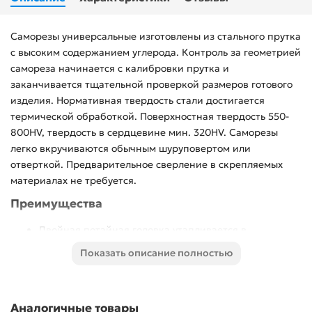
Саморезы универсальные изготовлены из стального прутка
с высоким содержанием углерода. Контроль за геометрией
самореза начинается с калибровки прутка и
заканчивается тщательной проверкой размеров готового
изделия. Нормативная твердость стали достигается
термической обработкой. Поверхностная твердость 550-
800HV, твердость в сердцевине мин. 320HV. Саморезы
легко вкручиваются обычным шуруповертом или
отверткой. Предварительное сверление в скрепляемых
материалах не требуется.
Преимущества
Двойная потайная головка утапливается в
древесине, что придает конструкции эстетический
Показать описание полностью
вид
Желтое цинковое покрытие надежно защищает от
коррозии
Аналогичные товары