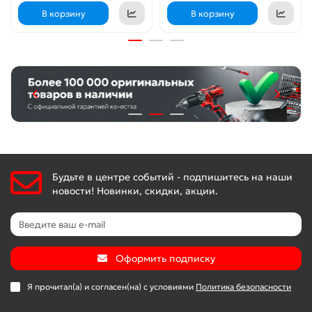
Специально усиленный корпус редуктора для
В корзину
В корзину
улучшения теплоотвода и обеспечения прочности
самого нагруженного узла
Удобная блокировка шпинделя для легкой замены
дисков
Закрывающий зону работы подпружиненный кожух
предотвращает разброс продуктов реза при любой
глубине штробы
Эффективное пылеудаление благодаря возможности
подключения пылесоса (диаметр подключения 32мм,
совместимо с пылесосами ЗУБР серии ПУ-хх)
Будьте в центре событий - подпишитесь на наши
Возможность резки при установке только одного
новости! Новинки, скидки, акции.
диска
Дополнительная рукоятка, регулируемая по углу
наклона, для надежного хвата
Эргономичный выключатель с фиксацией во
Оформить подписку
включенном положении
Специальная конструкция щеткодержателя,
Я прочитал(а) и согласен(на) с условиями
Политика безопасности
предотвращающая повреждение коллектора при
полном износе щеток