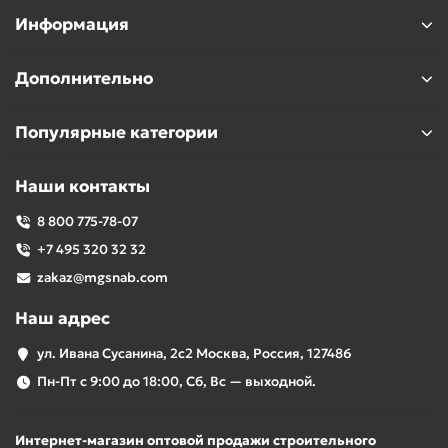
Фирменный кейс для удобного хранения и
Информация
переноски
Использование
Дополнительно
Для штробления и резки канавок в бетонных и кирпичных
Популярные категории
поверхностях
Наши контакты
8 800 775-78-07
+7 495 320 32 32
zakaz@mgsnab.com
Наш адрес
ул. Ивана Сусанина, 2с2 Москва, Россия, 127486
Пн-Пт с 9:00 до 18:00, Сб, Вс — выходной.
Интернет-магазин оптовой продажи строительного