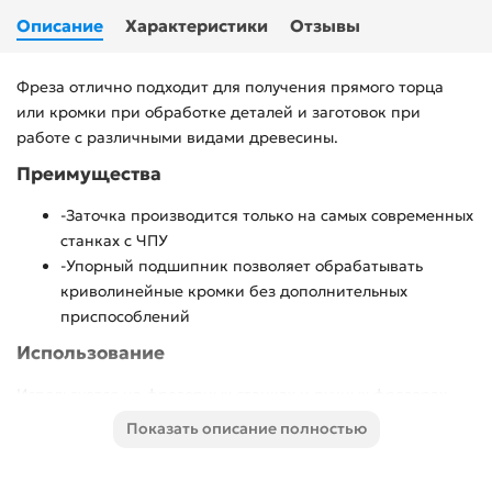
Описание
Характеристики
Отзывы
Фреза отлично подходит для получения прямого торца
или кромки при обработке деталей и заготовок при
работе с различными видами древесины.
Преимущества
-Заточка производится только на самых современных
станках с ЧПУ
-Упорный подшипник позволяет обрабатывать
криволинейные кромки без дополнительных
приспособлений
Использование
Используется на фрезерных станках и ручных фрезерах
при при обработке заподлицо боковых поверхностей
Показать описание полностью
деталей, столярных изделий, предметов интерьера, а
также реставрационных работах и внутренней отделке.