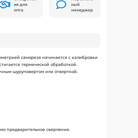
ия для
ный
опта
менеджер
еометрией самореза начинается с калибровки
стигается термической обработкой.
ычным шуруповертом или отверткой.
имо предварительное сверление.