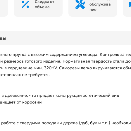
Скидка от
обслужива
объема
ние
ывы
ьного прутка с высоким содержанием углерода. Контроль за г
й размеров готового изделия. Нормативная твердость стали до
ть в сердцевине мин. 320HV. Саморезы легко вкручиваются об
териалах не требуется.
 в древесине, что придает конструкции эстетический вид
щищает от коррозии
работе с твердыми породами дерева (дуб, бук и т.п.) необход