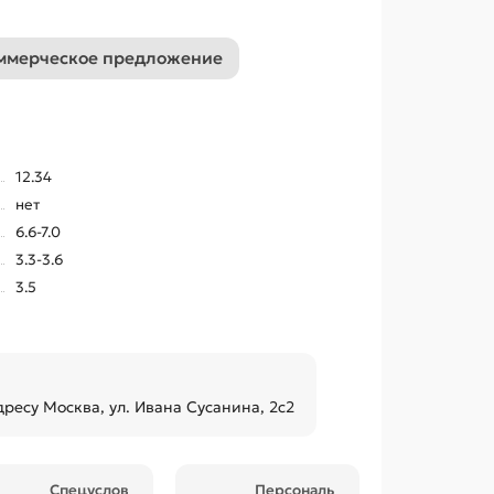
ммерческое предложение
12.34
нет
6.6-7.0
3.3-3.6
3.5
дресу Москва, ул. Ивана Сусанина, 2с2
Спецуслов
Персональ