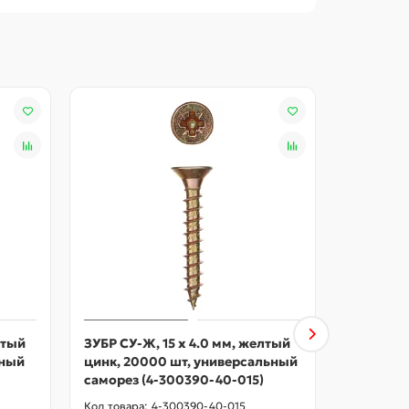
лтый
ЗУБР СУ-Ж, 15 х 4.0 мм, желтый
ЗУБР СУ-
ьный
цинк, 20000 шт, универсальный
цинк, 15
саморез (4-300390-40-015)
саморез 
4-300390-40-015