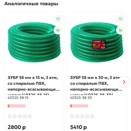
Аналогичные товары
Гладкая внутренняя поверхность облегчает
присоединение фитингов
Сохраняет свои свойства от -5 до +60 градусов
Цельсия.
Использование
Предназначены для подачи и откачки воды.
ЗУБР 38 мм x 15 м, 3 атм,
ЗУБР 38 мм x 30 м, 3 атм,
со спиралью ПВХ,
со спиралью ПВХ,
напорно-всасывающий
напорно-всасывающий
шланг (40325-38-15)
шланг (40325-38-30)
40325-38-15
40325-38-30
2800 р
5410 р