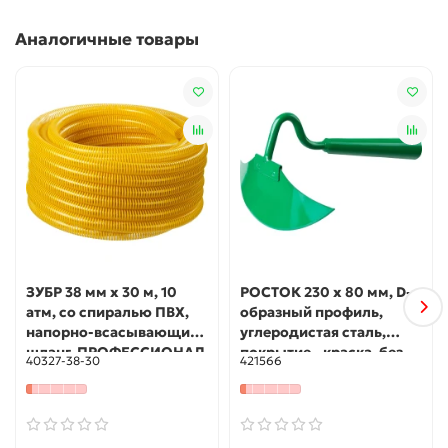
создание вакуума
Аналогичные товары
Гладкая внутренняя поверхность облегчает
присоединение фитингов
Сохраняет свои свойства от -5 до +60 градусов
Цельсия.
Использование
Предназначены для подачи и откачки воды.
ЗУБР 38 мм x 30 м, 10
РОСТОК 230 х 80 мм, D-
атм, со спиралью ПВХ,
образный профиль,
напорно-всасывающий
углеродистая сталь,
шланг, ПРОФЕССИОНАЛ
покрытие - краска, без
40327-38-30
421566
(40327-38-30)
черенка, мотыга (421566)