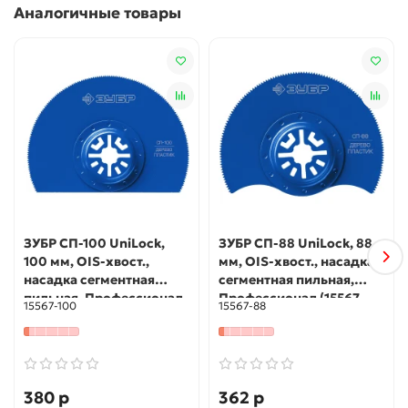
Аналогичные товары
ЗУБР СП-100 UniLock,
ЗУБР СП-88 UniLock, 88
100 мм, OIS-хвост.,
мм, OIS-хвост., насадка
насадка сегментная
сегментная пильная,
пильная, Профессионал
Профессионал (15567-
15567-100
15567-88
(15567-100)
88)
380 р
362 р