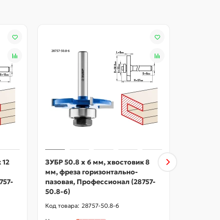
 12
ЗУБР 50.8 x 6 мм, хвостовик 8
ЗУБР 50.8
мм, фреза горизонтально-
мм, фрез
757-
пазовая, Профессионал (28757-
пазовая,
50.8-6)
50.8-6-12
28757-50.8-6