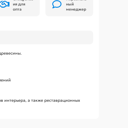
ия для
ный
опта
менеджер
древесины.
лений
ов интерьера, а также реставрационных