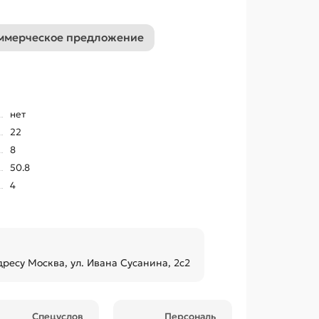
ммерческое предложение
нет
22
8
50.8
4
дресу Москва, ул. Ивана Сусанина, 2с2
Спецуслов
Персональ