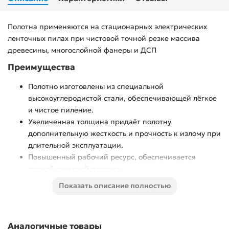
Полотна применяются на стационарных электрических
ленточных пилах при чистовой точной резке массива
древесины, многослойной фанеры и ДСП
Преимущества
Полотно изготовлены из специальной
высокоуглеродистой стали, обеспечивающей лёгкое
и чистое пиление.
Увеличенная толщина придаёт полотну
дополнительную жесткость и прочность к излому при
длительной эксплуатации.
Повышенный рабочий ресурс, обеспечивается
полной закалкой полотна.
Использование
Показать описание полностью
На стационарных ленточных пилах при чистовой
высокоточной резке массива древесины и многослойной
Аналогичные товары
фанеры.