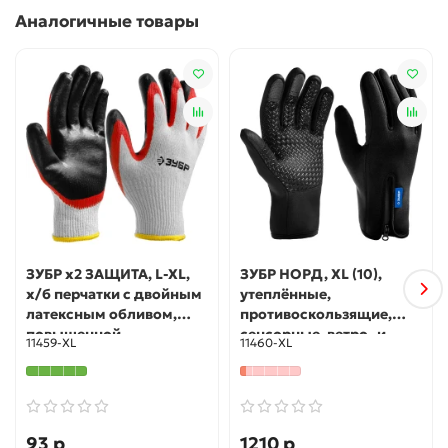
Аналогичные товары
ЗУБР х2 ЗАЩИТА, L-XL,
ЗУБР НОРД, XL (10),
х/б перчатки с двойным
утеплённые,
латексным обливом,
противоскользящие,
повышенной
сенсорные, ветро- и
11459-XL
11460-XL
износостойкости, 13
влагозащищенные
класс (11459-XL)
перчатки, Профессионал
(11460-XL)
93 р
1210 р