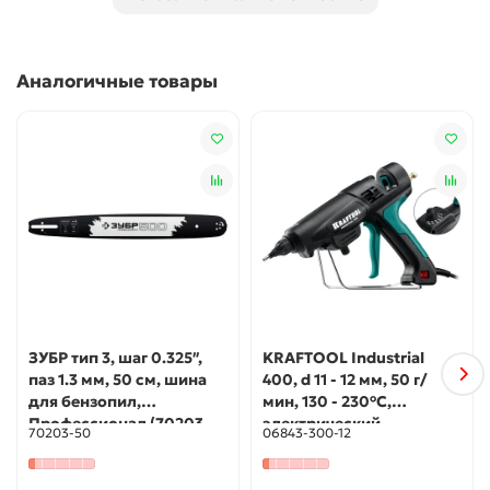
Подшипник ведомой звездочки обеспечивает
плавное движение цепи весь срок службы шины
Использование
Аналогичные товары
Для закрепления и направления цепи, при выполнении
пильных работ
ЗУБР тип 3, шаг 0.325″,
KRAFTOOL Industrial
паз 1.3 мм, 50 см, шина
400, d 11 - 12 мм, 50 г/
для бензопил,
мин, 130 - 230°C,
Профессионал (70203-
электрический
70203-50
06843-300-12
50)
термоклеевой пистолет
(06843-300-12)