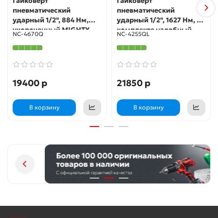
Гайковерт
Гайковерт
пневматический
пневматический
ударный 1/2", 884 Нм,
ударный 1/2", 1627 Нм, в
укороченный MIGHTY
комплекте налобный
NC-4670Q
NC-4255QL
SEVEN NC-4670Q
фонарь MIGHTY SEVEN
NC-4255QL
19400 р
21850 р
В корзину
В корзину