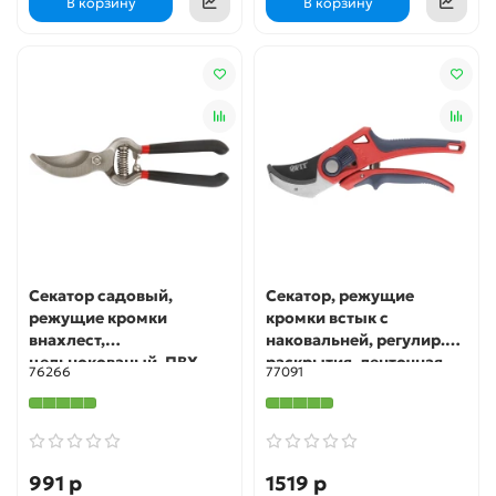
В корзину
В корзину
Секатор садовый,
Секатор, режущие
режущие кромки
кромки встык с
внахлест,
наковальней, регулир.
цельнокованый, ПВХ
раскрытия, ленточная
76266
77091
покрытие ручек 200 мм
пружина, прорезин.
КУРС
ручки 210 мм FIT IT
991 р
1519 р