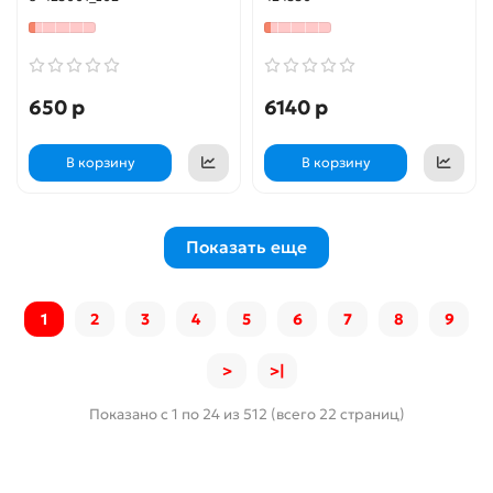
алюминиевые рукоятки,
телескопический
плоскостной секатор (8-
высоторез с пилой,
423001)
PROLine (424530)
650 р
6140 р
В корзину
В корзину
Показать еще
1
2
3
4
5
6
7
8
9
>
>|
Показано с 1 по 24 из 512 (всего 22 страниц)