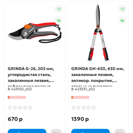
GRINDA G-26, 205 мм,
GRINDA GH-630, 630 мм,
углеродистая сталь,
закаленные лезвия,
закаленные лезвия,
антикор. покрытие,
тефлоновое покрыт.,
стальные рукоятки,
8-423102_z02
8-423551_z02
двухкомпонентные
кусторез (8-423551)
пластиковые рукоятки,
плоскостной секатор (8-
423102)
670 р
1390 р