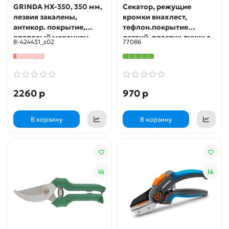
GRINDA HX-350, 350 мм,
Секатор, режущие
лезвия закалены,
кромки внахлест,
антикор. покрытие,
тефлон.покрытие
храповый механизм,
лезвий, пластик.ручки с
8-424431_z02
77086
пила хромированная,
мягкими накладками 215
режущий крюк,
мм FIT IT
штанговый сучкорез (8-
424431)
2260 р
970 р
В корзину
В корзину