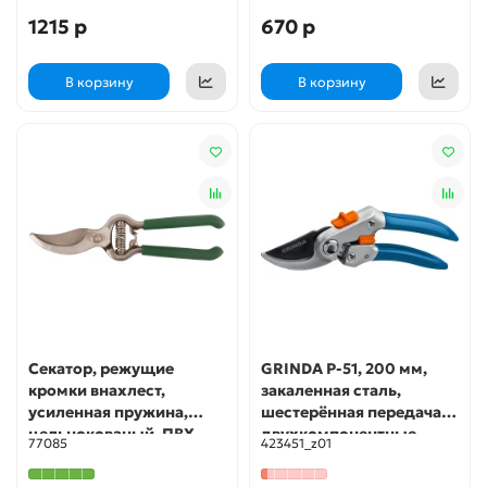
1215 р
670 р
В корзину
В корзину
Секатор, режущие
GRINDA P-51, 200 мм,
кромки внахлест,
закаленная сталь,
усиленная пружина,
шестерённая передача,
цельнокованый, ПВХ
двухкомпонентные
77085
423451_z01
ручки 200 мм FIT IT
рукоятки, покрытие ПВХ,
плоскостной секатор,