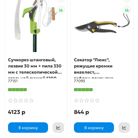
Сучкорез штанговый,
Секатор "Люкс",
лезвие 30 мм + пила 330
режущие кромки
мм с телескопической
внахлест,
стальной ручкой 1200-
тефлон.покрытие
77151
77093
2400 мм FIT IT
лезвий, прорезиненные
ручки 200 мм FIT IT
4123 р
844 р
В корзину
В корзину