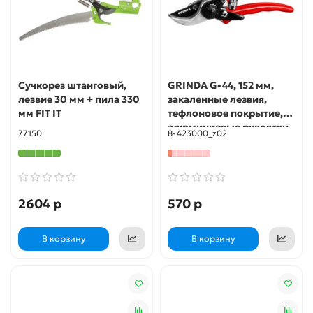
Сучкорез штанговый,
GRINDA G-44, 152 мм,
лезвие 30 мм + пила 330
закаленные лезвия,
мм FIT IT
тефлоновое покрытие,
алюминиевые рукоятки,
77150
8-423000_z02
виниловое покрытие,
плоскостной мини-
секатор (8-423000)
2604 р
570 р
В корзину
В корзину