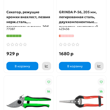
Секатор, режущие
GRINDA P-56, 205 мм,
кромки внахлест, лезвия
легированная сталь,
нерж.сталь,
двухкомпонентные
пластиковые ручки, 205
рукоятки, контактный
77087
423456
мм FIT IT
секатор, PROLine
(423456)
929 р
1680 р
В корзину
В корзину