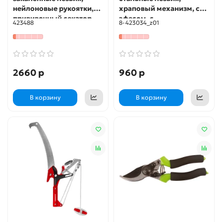
нейлоновые рукоятки,
храповый механизм, с
прививочный секатор,
эфесом, с
423488
8-423034_z01
PROLine (423488)
алюминиевыми
рукоятками, контактный
секатор (8-423034)
2660 р
960 р
В корзину
В корзину