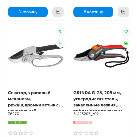
В корзину
В корзину
Секатор, храповый
GRINDA G-28, 205 мм,
механизм,
углеродистая сталь,
режущ.кромки встык с
закаленные лезвия,
наковальней,
тефлоновое покрытие,
76270
8-423203_z02
тефл.покр.лезвий,
двухкомпонентные
алюм.корпус 200 мм
рукоятки, контактный
КУРС
секатор (8-423203)