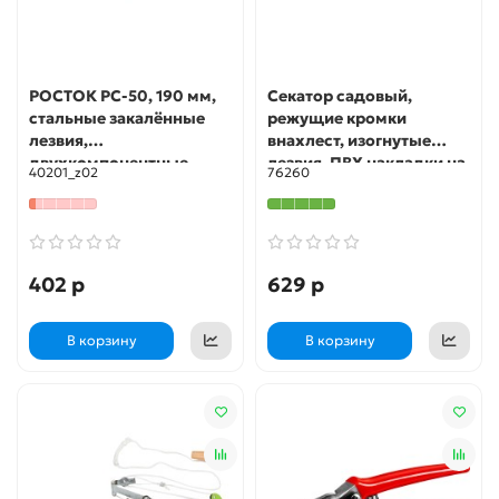
РОСТОК PC-50, 190 мм,
Секатор садовый,
стальные закалённые
режущие кромки
лезвия,
внахлест, изогнутые
двухкомпонентные
лезвия, ПВХ накладки на
40201_z02
76260
рукоятки, компактный
ручки 190 мм КУРС
плоскостной секатор
(40201)
402 р
629 р
В корзину
В корзину