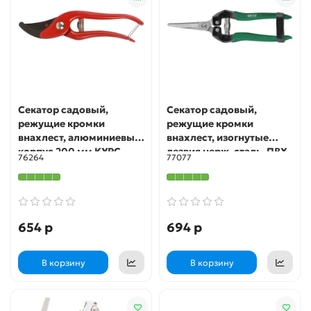
Секатор садовый,
Секатор садовый,
режущие кромки
режущие кромки
внахлест, алюминиевый
внахлест, изогнутые
корпус 200 мм КУРС
лезвия нерж. сталь, ПВХ
76264
77077
накладки на ручки 190
мм FIT IT
654 р
694 р
В корзину
В корзину