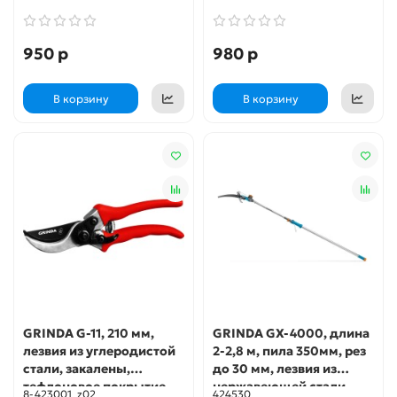
PROLine (423451)
950 р
980 р
В корзину
В корзину
GRINDA G-11, 210 мм,
GRINDA GX-4000, длина
лезвия из углеродистой
2-2,8 м, пила 350мм, рез
стали, закалены,
до 30 мм, лезвия из
тефлоновое покрытие,
нержавеющей стали,
8-423001_z02
424530