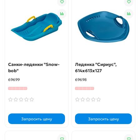
Санки-ледянки "Snow-
Ледянка "Сириус",
bob"
614х613х127
69699
69698
Запросить цену
Запросить цену