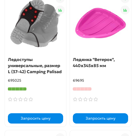
Ледоступы
Ледянка "Ветерок",
универсальные, размер
440х345х85 мм
L (37-42) Camping Palisad
695025
69695
Запросить цену
Запросить цену