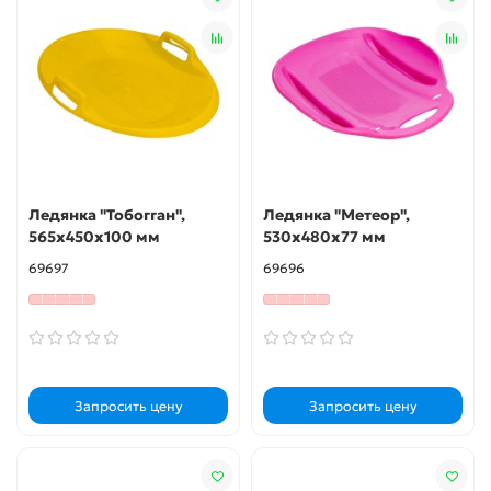
Ледянка "Тобогган",
Ледянка "Метеор",
565х450х100 мм
530х480х77 мм
69697
69696
Запросить цену
Запросить цену