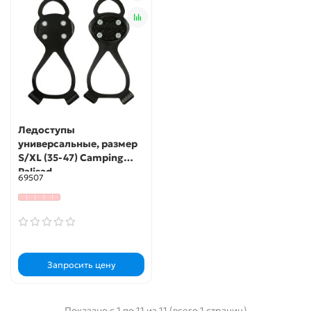
Ледоступы
универсальные, размер
S/XL (35-47) Camping
Palisad
69507
Запросить цену
Показано с 1 по 11 из 11 (всего 1 страниц)