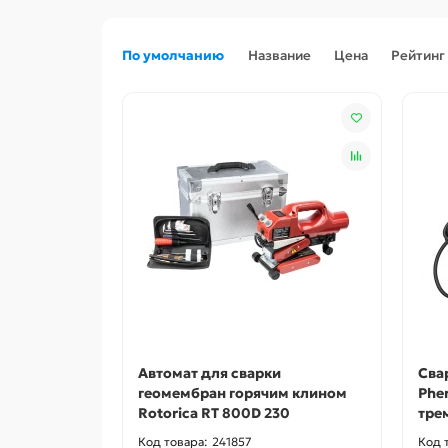
По умолчанию
Название
Цена
Рейтинг
Автомат для сварки
Сва
геомембран горячим клином
Phe
Rotorica RT 800D 230
тре
241857