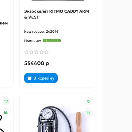
Экзоскелет RITMO CADDY ARM
& VEST
нием
242095
554400 р
В корзину