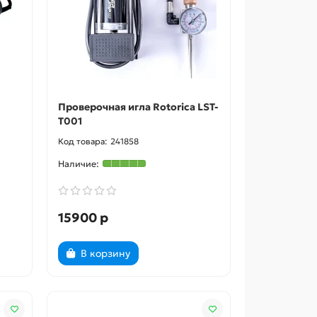
Проверочная игла Rotorica LST-
T001
241858
15900 р
В корзину