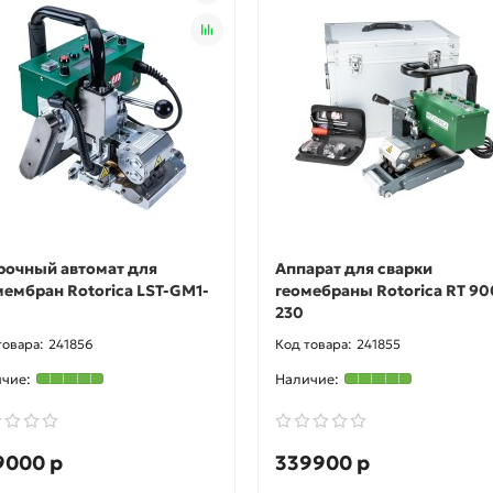
рочный автомат для
Аппарат для сварки
мембран Rotorica LST-GM1-
геомебраны Rotorica RT 9
230
241856
241855
9000 р
339900 р