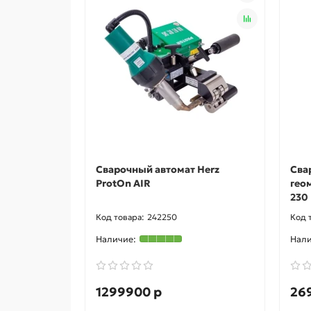
Сварочный автомат Herz
Сва
ProtOn AIR
гео
230
242250
1299900 р
26