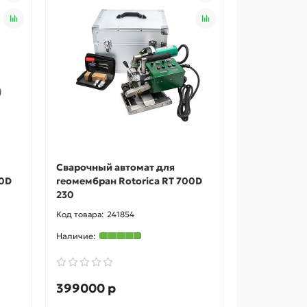
Сварочный автомат для
00D
геомембран Rotorica RT 700D
230
241854
399000 р