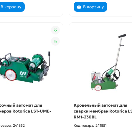
В корзину
В корзину
рочный автомат для
Кровельный автомат для
неров Rotorica LST-UME-
сварки мембран Rotorica L
RM1-230BL
241852
241851