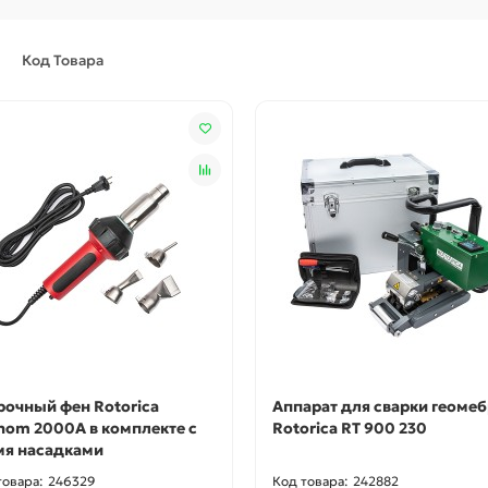
Код Товара
рочный фен Rotorica
Аппарат для сварки геоме
nom 2000A в комплекте с
Rotorica RT 900 230
мя насадками
246329
242882