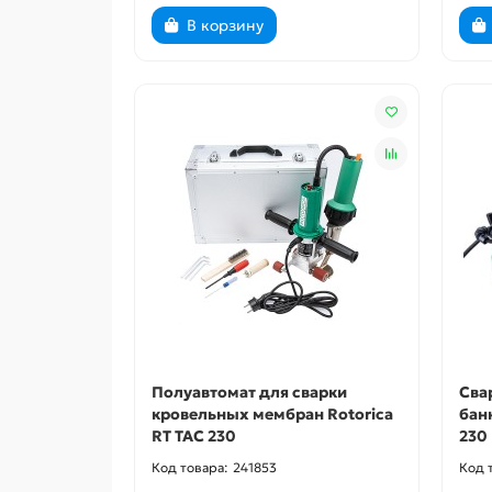
В корзину
Полуавтомат для сварки
Сва
кровельных мембран Rotorica
бан
RT TAC 230
230
241853