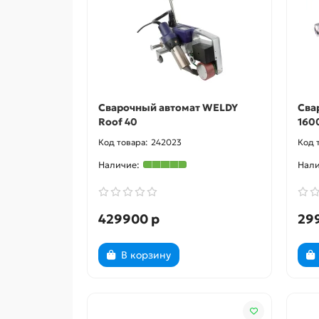
Сварочный автомат WELDY
Сва
Roof 40
160
242023
429900 р
29
В корзину