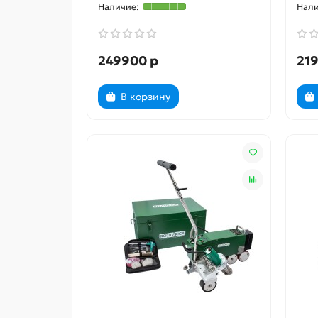
249900 р
21
В корзину