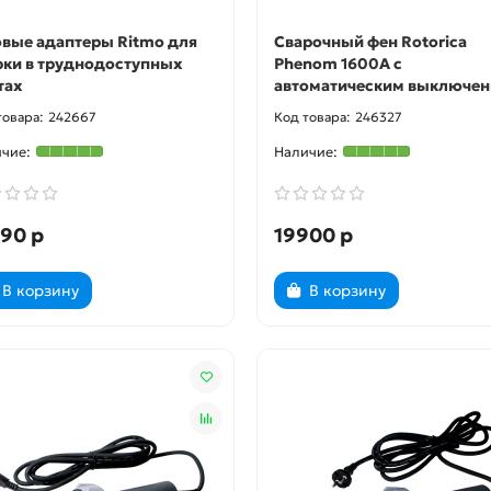
овые адаптеры Ritmo для
Сварочный фен Rotorica
рки в труднодоступных
Phenom 1600A с
тах
автоматическим выключе
242667
246327
90 р
19900 р
В корзину
В корзину