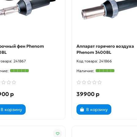
рочный фен Phenom
Аппарат горячего воздуха
0BL
Phenom 3400BL
241867
241866
900 р
39900 р
В корзину
В корзину