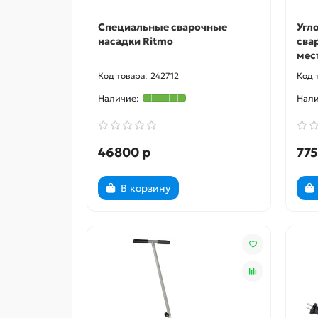
Специальные сварочные
Угл
насадки Ritmo
сва
мес
242712
46800 р
775
В корзину