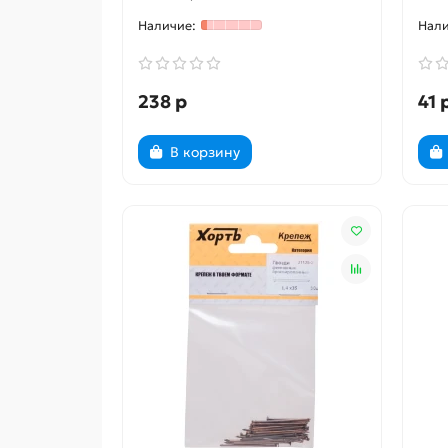
238 р
41 
В корзину