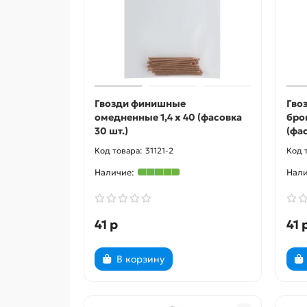
Гвозди финишные
Гво
омедненные 1,4 х 40 (фасовка
бро
30 шт.)
(фас
31121-2
41 р
41 
В корзину