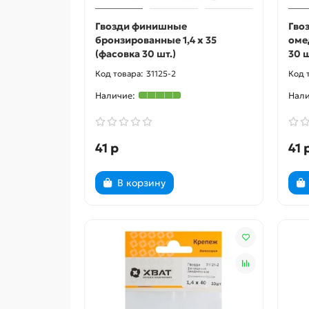
Гвозди финишные
Гво
бронзированные 1,4 х 35
оме
(фасовка 30 шт.)
30 ш
31125-2
41 р
41 
В корзину