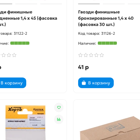
зди финишные
Гвозди финишные
дненные 1,4 х 45 (фасовка
бронзированные 1,4 х 40
т.)
(фасовка 30 шт.)
31122-2
31126-2
р
41 р
В корзину
В корзину