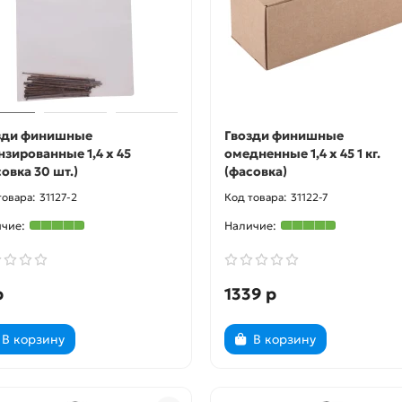
зди финишные
Гвозди финишные
нзированные 1,4 х 45
омедненные 1,4 х 45 1 кг.
овка 30 шт.)
(фасовка)
31127-2
31122-7
р
1339 р
В корзину
В корзину