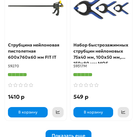
Струбцина нейлоновая
Набор быстрозажимных
пистолетная
струбцин нейлоновых
600x760x60 мм FIT IT
75x40 мм, 100x50 мм,
150x80 мм MOS
59270
59317М
1410 р
549 р
В корзину
В корзину
Показать еще