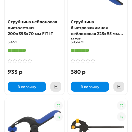
Струбцина нейлоновая
Струбцина
пистолетная
быстрозажимная
200х395х70 мм FIT IT
нейлоновая 225x95 мм
MOS
59271
59314М
933 р
380 р
В корзину
В корзину