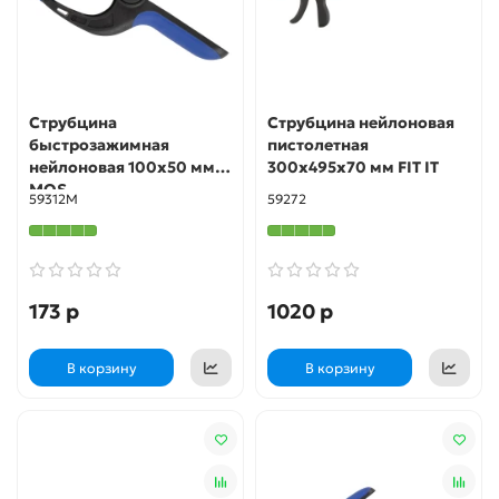
Струбцина
Струбцина нейлоновая
быстрозажимная
пистолетная
нейлоновая 100x50 мм
300х495х70 мм FIT IT
MOS
59312М
59272
173 р
1020 р
В корзину
В корзину