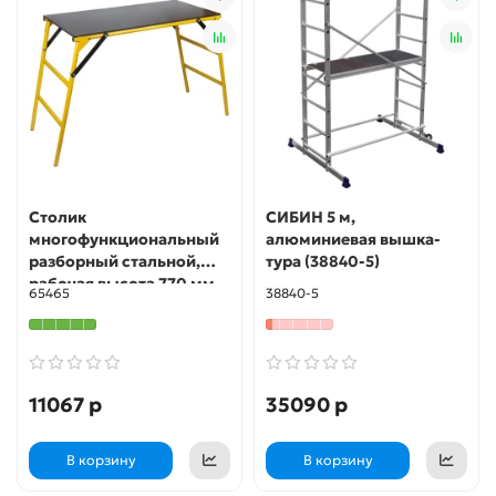
Столик
СИБИН 5 м,
многофункциональный
алюминиевая вышка-
разборный стальной,
тура (38840-5)
рабочая высота 770 мм,
65465
38840-5
платформа 500х1000 мм
FIT РОС
11067 р
35090 р
В корзину
В корзину