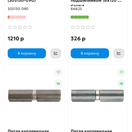
(305130-090)
подшипником 18х120 мм
CHINA
305130-090
66625
1210 р
326 р
В корзину
В корзину
Петля каплевидная
Петля каплевидная