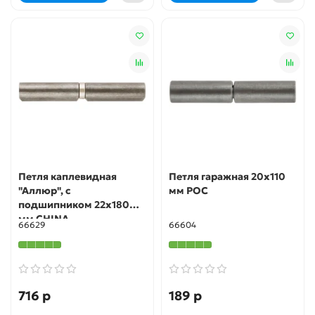
Петля каплевидная
Петля гаражная 20х110
"Аллюр", с
мм РОС
подшипником 22х180
мм CHINA
66629
66604
716 р
189 р