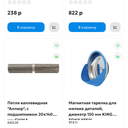
238 р
822 р
В корзину
В корзину
Петля каплевидная
Магнитная тарелка для
"Аллюр", с
мелких деталей,
подшипником 20х140
диаметр 150 мм KING
мм CHINA
TONY 9TE11
66626
9TE11