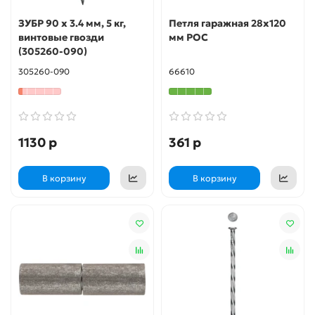
ЗУБР 90 x 3.4 мм, 5 кг,
Петля гаражная 28х120
винтовые гвозди
мм РОС
(305260-090)
305260-090
66610
1130 р
361 р
В корзину
В корзину