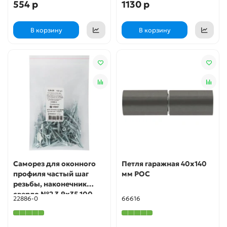
554 р
1130 р
В корзину
В корзину
Саморез для оконного
Петля гаражная 40х140
профиля частый шаг
мм РОС
резьбы, наконечник
сверло №2 3.9х35 100
22886-0
66616
шт. Фасовка