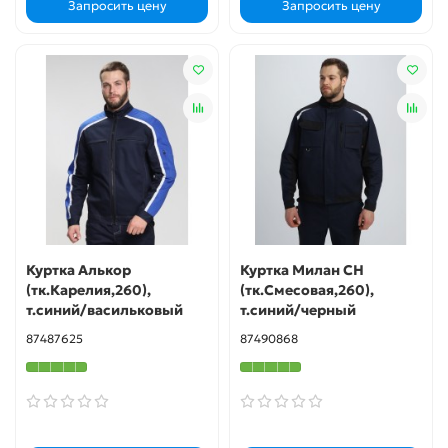
Запросить цену
Запросить цену
Куртка Алькор
Куртка Милан CH
(тк.Карелия,260),
(тк.Смесовая,260),
т.синий/васильковый
т.синий/черный
87487625
87490868