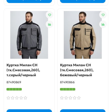
Куртка Милан CH
Куртка Милан CH
(тк.Смесовая,260),
(тк.Смесовая,260),
т.серый/черный
бежевый/черный
87490869
87490866