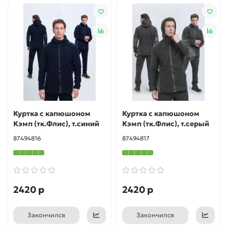
Куртка с капюшоном
Куртка с капюшоном
Кэмп (тк.Флис), т.синий
Кэмп (тк.Флис), т.серый
87494816
87494817
2420 р
2420 р
Закончился
Закончился