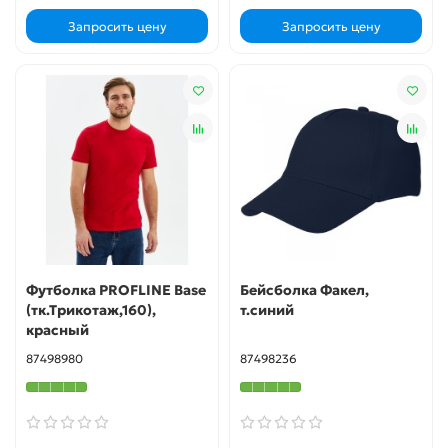
Запросить цену
Запросить цену
Футболка PROFLINE Base
Бейсболка Факел,
(тк.Трикотаж,160),
т.синий
красный
87498980
87498236