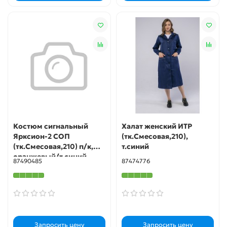
Костюм сигнальный
Халат женский ИТР
Ярксион-2 СОП
(тк.Смесовая,210),
(тк.Смесовая,210) п/к,
т.синий
оранжевый/т.синий
87490485
87474776
Запросить цену
Запросить цену