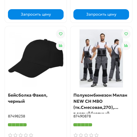
Запросить цену
Запросить цену
Бейсболка Факел,
Полукомбинезон Милан
черный
NEW CH МВО
(тк.Смесовая,270),
т.серый/черный
87498238
87490878