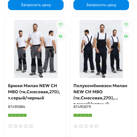
Запросить цену
Запросить цену
Брюки Милан NEW CH
Полукомбинезон Милан
МВО (тк.Смесовая,270),
NEW CH МВО
т.серый/черный
(тк.Смесовая,270),
т.синий/черный
87490884
87490879