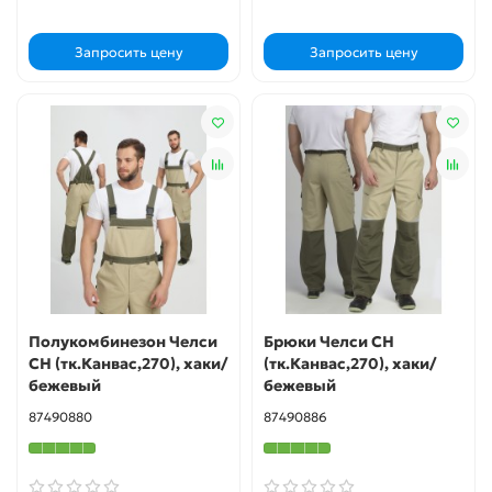
Запросить цену
Запросить цену
Полукомбинезон Челси
Брюки Челси CH
CH (тк.Канвас,270), хаки/
(тк.Канвас,270), хаки/
бежевый
бежевый
87490880
87490886