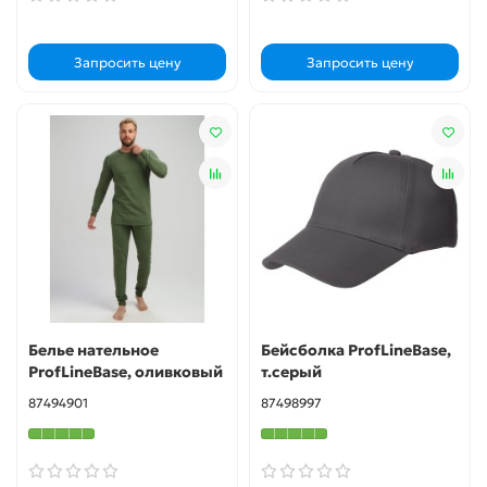
Запросить цену
Запросить цену
Белье нательное
Бейсболка ProfLineBase,
ProfLineBase, оливковый
т.серый
87494901
87498997