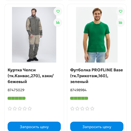
Куртка Челси
Футболка PROFLINE Base
(тк.Канвас,270), хаки/
(тк.Трикотаж,160),
бежевый
зеленый
87475029
87498984
Запросить цену
Запросить цену