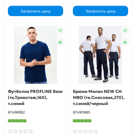
Запросить цену
Запросить цену
Футболка PROFLINE Base
Брюки Милан NEW CH
(тк.Трикотаж,160),
МВО (тк.Смесовая,270),
т.синий
т.синий/черный
87498982
87490885