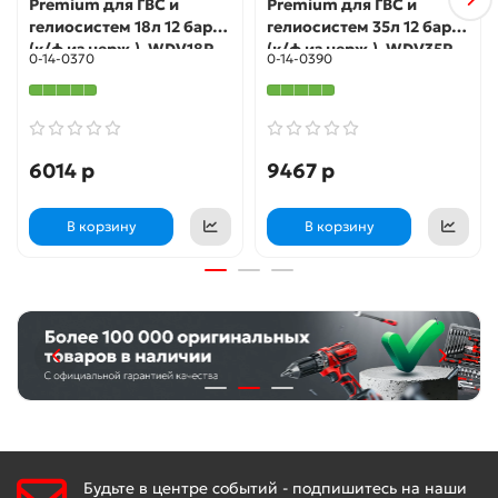
Premium для ГВС и
Premium для ГВС и
гелиосистем 18л 12 бар
гелиосистем 35л 12 бар
(к/ф из нерж.), WDV18P
(к/ф из нерж.), WDV35P
0-14-0370
0-14-0390
6014 р
9467 р
В корзину
В корзину
Будьте в центре событий - подпишитесь на наши