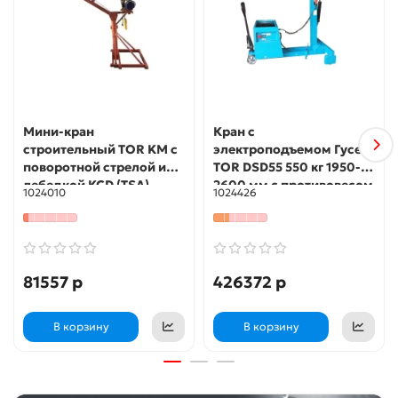
Мини-кран
Кран с
строительный TOR KM с
электроподъемом Гусек
поворотной стрелой и
TOR DSD55 550 кг 1950-
лебедкой KCD (TSA)
2600 мм c противовесом
1024010
1024426
300/500 кг 60/30 м 220В
81557 р
426372 р
В корзину
В корзину