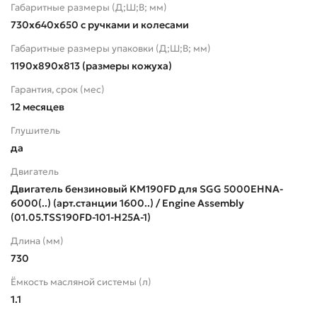
Габаритные размеры (Д;Ш;В; мм)
730х640х650 с ручками и колесами
Габаритные размеры упаковки (Д;Ш;В; мм)
1190х890х813 (размеры кожуха)
Гарантия, срок (мес)
12 месяцев
Глушитель
да
Двигатель
Двигатель бензиновый KM190FD для SGG 5000EHNA-
6000(..) (арт.станции 1600..) / Engine Assembly
(01.05.TSS190FD-101-H25A-1)
Длина (мм)
730
Ёмкость масляной системы (л)
1.1