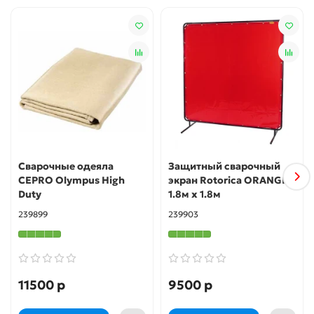
Сварочные одеяла
Защитный сварочный
CEPRO Olympus High
экран Rotorica ORANGE
Duty
1.8м х 1.8м
239899
239903
11500 р
9500 р