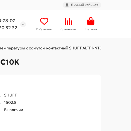
Личный кабинет
5-78-07
20 32 32
Избранное
Сравнение
Корзина
 температуры с хомутом контактный SHUFT ALTF1-NTC10K
TC10K
SHUFT
1502.8
В наличии