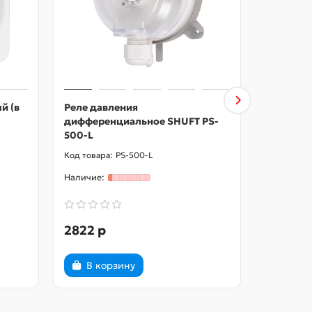
й (в
Реле давления
Датчик 
дифференциальное SHUFT PS-
SHUFT E
500-L
PS-500-L
2822 р
6200 р
В корзину
В ко