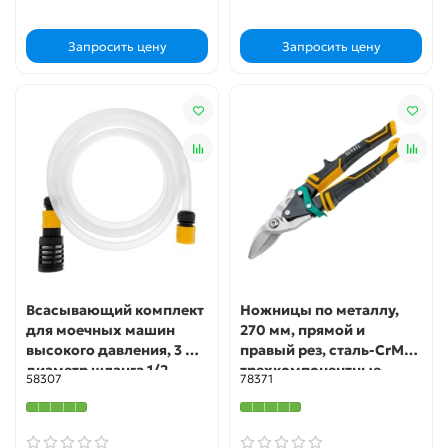
Запросить цену
Запросить цену
Всасывающий комплект
Ножницы по металлу,
для моечных машин
270 мм, прямой и
высокого давления, 3 м,
правый рез, сталь-СrMo,
диаметр шланга 1/2
трехкомпонентные
58307
78371
дюйм Denzel
рукоятки Denzel