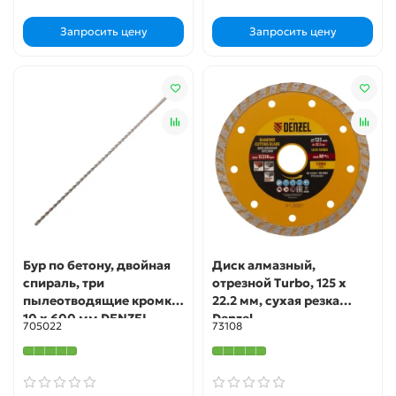
Запросить цену
Запросить цену
Бур по бетону, двойная
Диск алмазный,
спираль, три
отрезной Turbo, 125 х
пылеотводящие кромки,
22.2 мм, сухая резка
10 x 600 мм DENZEL
Denzel
705022
73108