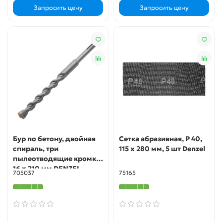
Запросить цену
Запросить цену
Бур по бетону, двойная
Сетка абразивная, P 40,
спираль, три
115 х 280 мм, 5 шт Denzel
пылеотводящие кромки,
16 x 210 мм DENZEL
705037
75165