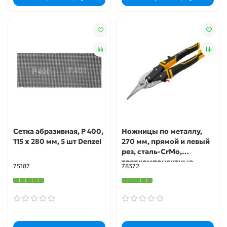
Сетка абразивная, P 400,
Ножницы по металлу,
115 х 280 мм, 5 шт Denzel
270 мм, прямой и левый
рез, сталь-СrMo,
трехкомпонентные
75187
78372
рукоятки Denzel