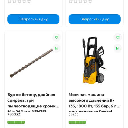
Запросить цену
Запросить цену
Бур по бетону, двойная
Моечная машина
спираль, три
высокого давления R-
пылеотводящие кромки,
135, 1800 Вт, 135 бар, 6 л/
14 x 260 мм DENZEL
мин, колесная Denzel
705032
58233