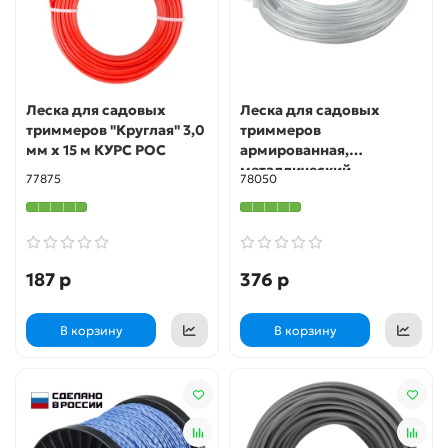
Леска для садовых
Леска для садовых
триммеров "Круглая" 3,0
триммеров
мм х 15 м КУРС РОС
армированная,
металлический
77875
78050
сердечник, "Круглая" 3,0
мм х 5 м FIT РОС
187 р
376 р
В корзину
В корзину