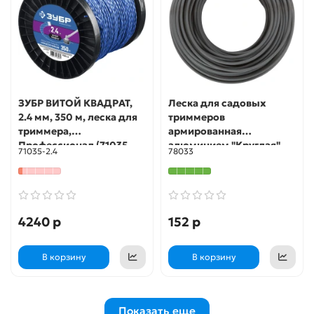
ЗУБР ВИТОЙ КВАДРАТ,
Леска для садовых
2.4 мм, 350 м, леска для
триммеров
триммера,
армированная
Профессионал (71035-
алюминием "Круглая"
71035-2.4
78033
2.4)
2,4 мм х 15 м FIT РОС
4240 р
152 р
В корзину
В корзину
Показать еще