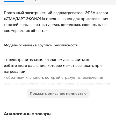
Проточный электрический водонагреватель ЭПВН класса
«СТАНДАРТ-ЭКОНОМ» предназначен для приготовления
горячей воды в частных домах, коттеджах, социальных и
коммерческих объектах.
Модель оснащена группой безопасности:
- предохранительным клапаном для защиты от
избыточного давления, которое может возникать при
нагревании
- обратным клапаном, который страхует от включения
водонагревателя при отсутствии воды, что в свою очередь
может привести к сгоранию ТЭНа, обратный клапан
Показать описание полностью
пропускает воду только внутрь водонагревателя, исключая
ее поступление обратно в водопровод при отсутствии
напора.
аварийным термовыключателем, который срабатывает
Аналогичные товары