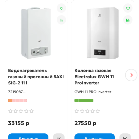
Водонагреватель
Колонка газовая
газовый проточный BAXI
Electrolux GWH 11
SIG-2 11 i
ProInverter
7219087--
GWH 11 PRO Inverter
33155 р
27550 р
В корзину
В корзину