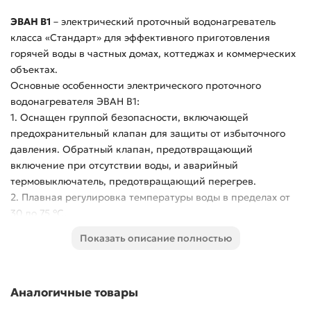
ЭВАН В1
– электрический проточный водонагреватель
класса «Стандарт» для эффективного приготовления
горячей воды в частных домах, коттеджах и коммерческих
объектах.
Основные особенности электрического проточного
водонагревателя ЭВАН В1:
1. Оснащен группой безопасности, включающей
предохранительный клапан для защиты от избыточного
давления. Обратный клапан, предотвращающий
включение при отсутствии воды, и аварийный
термовыключатель, предотвращающий перегрев.
2. Плавная регулировка температуры воды в пределах от
30 до 75 °С.
3. Производительно от 120 до 750 л/час в зависимости от
Показать описание полностью
модели.
4. Блочные ТЭНы из нержавеющей стали.
5. Надежность и безопасность. Все электрические
Аналогичные товары
проточные водонагреватели ЭВАН проходят тщательную
проверку на этапе производства.