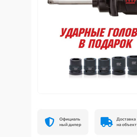
Официаль
Доставка
ный дилер
на объект