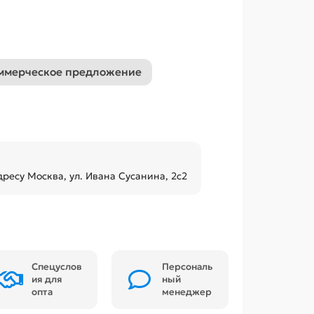
ммерческое предложение
дресу Москва, ул. Ивана Сусанина, 2с2
Спецуслов
Персональ
ия для
ный
опта
менеджер