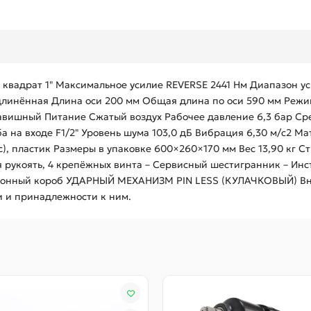
адрат 1" Максимальное усилие REVERSE 2441 Нм Диапазон ус
длинённая Длина оси 200 мм Общая длина по оси 590 мм Реж
вишный Питание Сжатый воздух Рабочее давление 6,3 бар Сре
а на входе F1/2" Уровень шума 103,0 дБ Вибрация 6,30 м/с2 М
с), пластик Размеры в упаковке 600×260×170 мм Вес 13,90 кг
 рукоять, 4 крепёжных винта – Сервисный шестигранник – Инст
 Картонный короб УДАРНЫЙ МЕХАНИЗМ PIN LESS (КУЛАЧКОВЫЙ) В
и и принадлежности к ним.