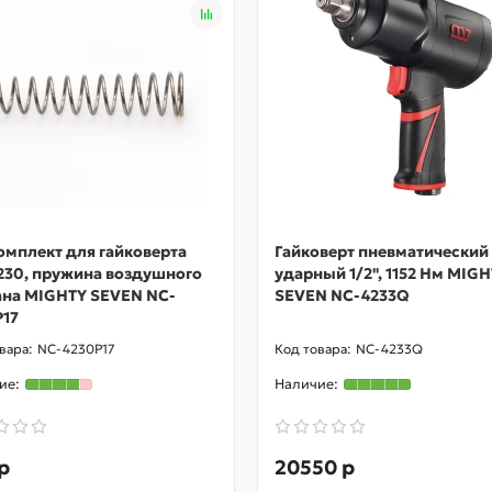
омплект для гайковерта
Гайковерт пневматический
230, пружина воздушного
ударный 1/2", 1152 Нм MIG
ана MIGHTY SEVEN NC-
SEVEN NC-4233Q
P17
NC-4230P17
NC-4233Q
р
20550 р