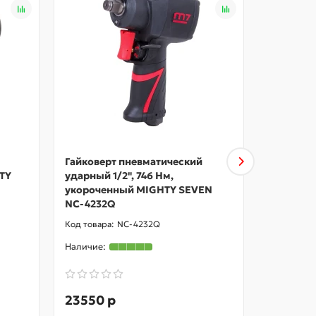
Гайковерт пневматический
Гайковер
HTY
ударный 1/2", 746 Нм,
ударный 
укороченный MIGHTY SEVEN
SEVEN N
NC-4232Q
NC-4232Q
23550 р
34300 