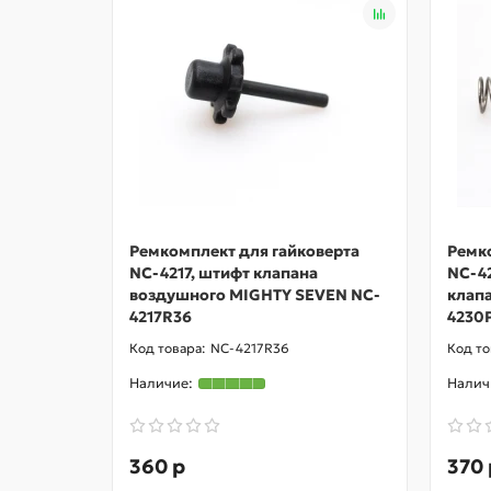
Ремкомплект для гайковерта
Ремк
NC-4217, штифт клапана
NC-4
воздушного MIGHTY SEVEN NC-
клап
4217R36
4230
NC-4217R36
360 р
370 