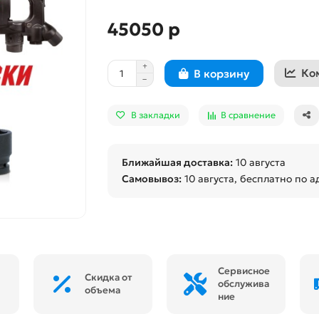
45050 р
Ко
В корзину
В закладки
В сравнение
Ближайшая доставка:
10 августа
Самовывоз:
10 августа
, бесплатно по а
Сервисное
Скидка от
обслужива
объема
ние