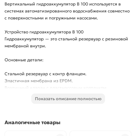
Вертикальный гидроаккумулятор В 100 используется в
системах автоматизированного водоснабжения совместно
с поверхностными и погружными насосами.
Устройство гидроаккумулятора В 100
Гидроаккумулятор — это стальной резервуар с резиновой
мембраной внутри.
Основные детали:
Стальной резервуар с контр фланцем.
Эластичная мембрана из EPDM.
Воздушный клапан с пластмассовым колпачком.
Фланец из оцинкованной стали.
Показать описание полностью
Преимущества гидроаккумулятора В 100
Дает возможность накапливать воду и хранить ее под
давлением;
Аналогичные товары
Помогает предотвратить резкие перепады давления в
системе;