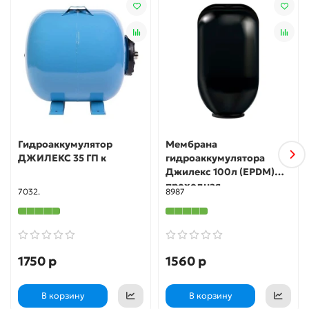
Дает возможность создать запас воды на случай
отключения электричества;
Сокращает количество циклов включения и выключения
насосного оборудования и продлевает его срок службы.
Гидроаккумулятор
Мембрана
ДЖИЛЕКС 35 ГП к
гидроаккумулятора
Джилекс 100л (EPDM)
проходная
7032.
8987
1750 р
1560 р
В корзину
В корзину