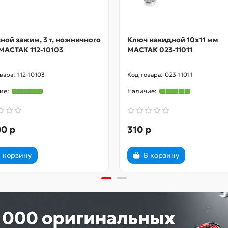
ной зажим, 3 т, ножничного
Ключ накидной 10х11 мм
МАСТАК 112-10103
МАСТАК 023-11011
112-10103
023-11011
0 р
310 р
 корзину
В корзину