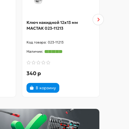
Ключ накидной 12х13 мм
Ключ нак
МАСТАК 023-11213
МАСТАК 0
023-11213
340 р
410 р
В корзину
В ко