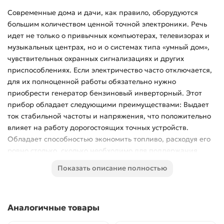
Современные дома и дачи, как правило, оборудуются
большим количеством ценной точной электроники. Речь
идет не только о привычных компьютерах, телевизорах и
музыкальных центрах, но и о системах типа «умный дом»,
чувствительных охранных сигнализациях и других
приспособлениях. Если электричество часто отключается,
для их полноценной работы обязательно нужно
приобрести генератор бензиновый инверторный. Этот
прибор обладает следующими преимуществами: Выдает
ток стабильной частоты и напряжения, что положительно
влияет на работу дорогостоящих точных устройств.
Обладает способностью экономить топливо, расходуя его
ровно столько, сколько необходимо для поддержания
жизнедеятельности запитанных потребителей.
Показать описание полностью
Портативный и легкий - 12 кгИмеет выход USB - для
подзарядки гаджетов;Легкий запуск;Максимальная
выходная мощность - 1,2 кВт.Габаритные размеры, мм -
Аналогичные товары
460x275x435 Комплектация: Генератор - 1штСвечной ключ
- 1штИнструкция пользователя - 1штГарантийный талон -