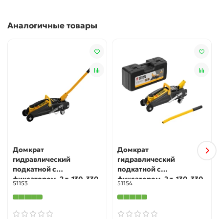
Комфортная работа в труднодоступных местах —
накидная часть расположена под углом 15° к
Аналогичные товары
плоскости ключа.
Домкрат
Домкрат
гидравлический
гидравлический
подкатной с
подкатной с
фиксатором, 2 т, 130-330
фиксатором, 2 т, 130-330
51153
51154
мм Denzel
мм, в кейсе Denzel