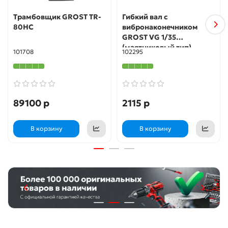
Трамбовщик GROST TR-
Гибкий вал с
80HC
вибронаконечником
GROST VG 1/35
(маятниковый тип)
101708
102295
89100 р
2115 р
В корзину
В корзину