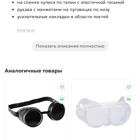
на спинке кулиса по талии с эластичной тесьмой
рукава с манжетами на пуговицах по низу
усилительные накладки в области локтей
БРЮКИ:
с накладными карманами на передних половинках
в области коленей усилительные накладки
Показать описание полностью
застежка брюк на «молнию»
широкие СОП в нижней части брючин
Аналогичные товары