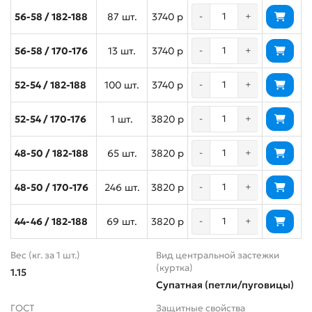
56-58 / 182-188
87 шт.
3740 р
-
+
56-58 / 170-176
13 шт.
3740 р
-
+
52-54 / 182-188
100 шт.
3740 р
-
+
52-54 / 170-176
1 шт.
3820 р
-
+
48-50 / 182-188
65 шт.
3820 р
-
+
48-50 / 170-176
246 шт.
3820 р
-
+
44-46 / 182-188
69 шт.
3820 р
-
+
Вес (кг. за 1 шт.)
Вид центральной застежки
(куртка)
1.15
Супатная (петли/пуговицы)
ГОСТ
Защитные свойства