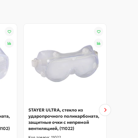
STAYER ULTRA, стекло из
STAYER у
ата,
ударопрочного поликарбоната,
защитные
защитные очки с непрямой
вентиляци
1102)
вентиляцией, (11022)
11026)
11022