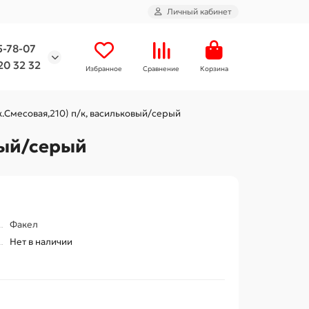
Личный кабинет
5-78-07
20 32 32
Избранное
Сравнение
Корзина
.Смесовая,210) п/к, васильковый/серый
вый/серый
Факел
Нет в наличии