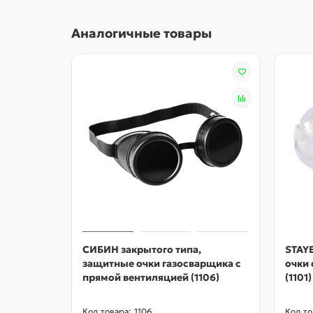
по спинке вставлена резинка
Аналогичные товары
СИБИН закрытого типа,
STAYE
защитные очки газосварщика с
очки 
прямой вентиляцией (1106)
(1101)
1106