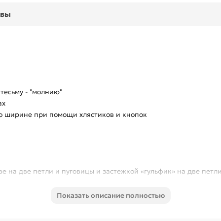
ывы
тесьму - "молнию"
ах
о ширине при помощи хлястиков и кнопок
е на две петли и пуговицы и застежкой «гульфик» на две петл
ми внутренними боковыми карманами
Показать описание полностью
 шве с клапаном на кнопке с патой
рументов