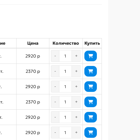
ие
Цена
Количество
Купить
.
2920 р
-
+
т.
2370 р
-
+
.
2920 р
-
+
т.
2370 р
-
+
т.
2920 р
-
+
.
2920 р
-
+