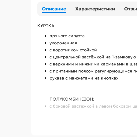
Описание
Характеристики
Отз
КУРТКА:
прямого силуэта
укороченная
с воротником стойкой
с центральной застёжкой на 1-замковую 
с верхними и нижними карманами в шв
с притачным поясом регулирующимся п
рукава с манжетами на кнопках
ПОЛУКОМБИНЕЗОН:
с боковой застежкой в левом боковом шв
верхним накладным карманом и нижни
с наколенниками
с накладным карманом на левом боковом
с двумя задними и карманами для инст