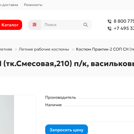
и доставка
Реквизиты
8 800 77
Каталог
+7 495 3
летняя
Летние рабочие костюмы
Костюм Практик-2 СОП CH (тк
(тк.Смесовая,210) п/к, василько
Производитель
Наличие
Запросить цену