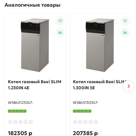
Аналогичные товары
пламени, а также датчиком низкого давления газа.
Экономичность. Высокая эффективность котлов,
обеспечивающаяся гибкостью регулировок и
наличием чугунного первичного теплообменника.
Компактность. Возможность монтажа даже в
небольших помещениях.
Гарантированное качество. Все газовые котлы BAXI
проходят проверку на этапе производства.
Котел газовый Baxi SLIM
Котел газовый Baxi SLIM
1.230iN 4E
1.300iN 5E
WSB43123347-
WSB43130347-
182305 р
207385 р