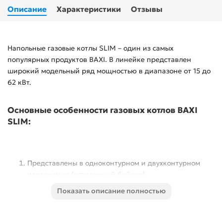
Описание
Характеристики
Отзывы
Напольные газовые котлы SLIM – один из самых
популярных продуктов BAXI. В линейке представлен
широкий модельный ряд мощностью в диапазоне от 15 до
62 кВт.
Основные особенности газовых котлов BAXI
SLIM:
Представлены в одноконтурном и двухконтурном
исполнении (встроенный бойлер).
Показать описание полностью
Абсолютная безопасность. Котлы оснащены
системой защиты от перегрева, автоматической
блокировкой в случае обрыва газового соплового